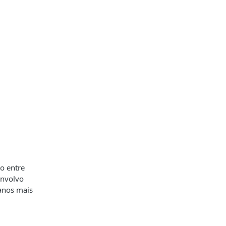
ão entre
envolvo
anos mais